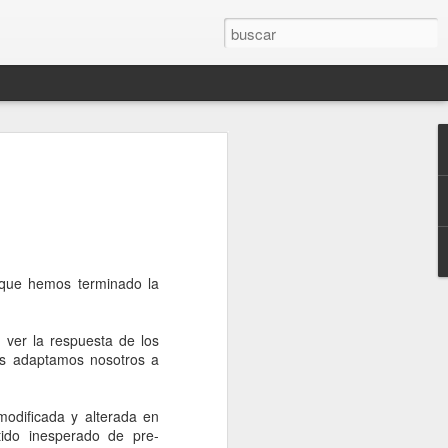
O por delante de las
que hemos terminado la
l YO
 ver la respuesta de los
os adaptamos nosotros a
ue inician y de los que ACABAN
ir por ella.
odificada y alterada en
tido inesperado de pre-