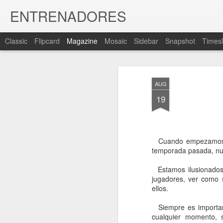
ENTRENADORES
Classic
Flipcard
Magazine
Mosaic
Sidebar
Snapshot
Timesl
AUG
19
Cuando empezamos un
temporada pasada, nu
Estamos ilusionados 
jugadores, ver como 
ellos.
Siempre es important
cualquier momento, s