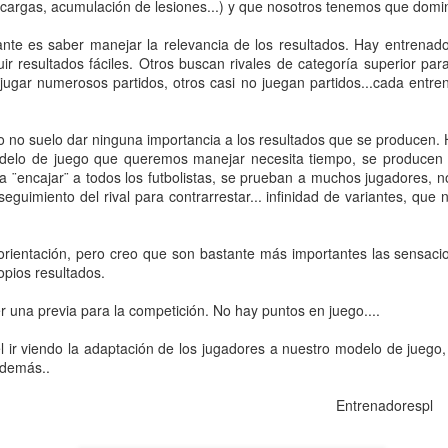
cargas, acumulación de lesiones...) y que nosotros tenemos que domi
nte es saber manejar la relevancia de los resultados. Hay entrenad
ir resultados fáciles. Otros buscan rivales de categoría superior para
jugar numerosos partidos, otros casi no juegan partidos...cada entre
yo no suelo dar ninguna importancia a los resultados que se producen
modelo de juego que queremos manejar necesita tiempo, se producen
a ¨encajar¨ a todos los futbolistas, se prueban a muchos jugadores, n
seguimiento del rival para contrarrestar... infinidad de variantes, qu
orientación, pero creo que son bastante más importantes las sensac
opios resultados.
LEO MESSI
DIRECCIÓN DE
JUL
JUL
ser una previa para la competición. No hay puntos en juego....
9
7
PARTIDO
Llevo años leyendo acerca
del talento natural de Leo…
el ir viendo la adaptación de los jugadores a nuestro modelo de juego
Luis de la Fuente
 demás..
Y lo que más me llama la
Los entrenadores tenemos que
atención, es cuando se le
opez111 Entrenadorespl
estar muy bien preparados a nivel
compara con otros jugadores…
táctico, físico, técnico y
con intención de menospreciarlo.
emocional para dirigir de la mejor