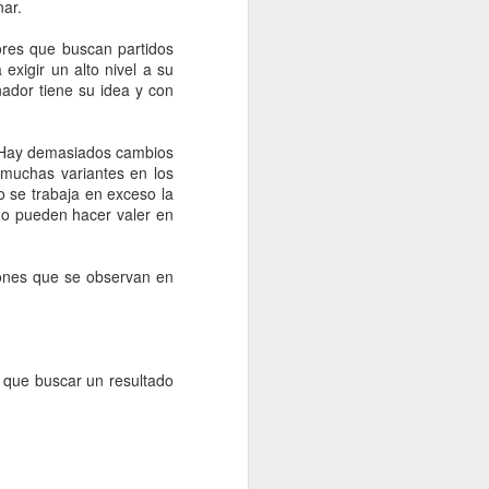
nar.
ores que buscan partidos
 exigir un alto nivel a su
nador tiene su idea y con
. Hay demasiados cambios
 muchas variantes en los
o se trabaja en exceso la
e no pueden hacer valer en
iones que se observan en
SER ENTRENADOR
MAR
24
Termina el partido.
, que buscar un resultado
Haya ganado tu equipo o perdido,
tu cabeza “sigue en el partido”.
No está ya en el banquillo, ni en el
vestuario.