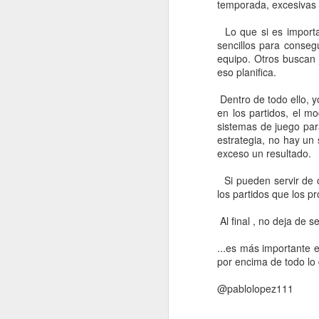
temporada, excesivas 
Lo que si es importa
sencillos para consegu
equipo. Otros buscan 
eso planifica.
Dentro de todo ello, 
en los partidos, el 
sistemas de juego par
estrategia, no hay un 
exceso un resultado.
Si pueden servir de 
los partidos que los pr
LA ¨SUERTE¨ DE
JUL
Al final , no deja de 
13
ALGUNOS
ENTRENADORES
...es más importante 
por encima de todo lo
Con el tema del seleccionador
español, vuelve a suceder lo
@pablol
mismo que en su día pasó con
Del Bosque o Deschamps, incluso
con Scaloni.