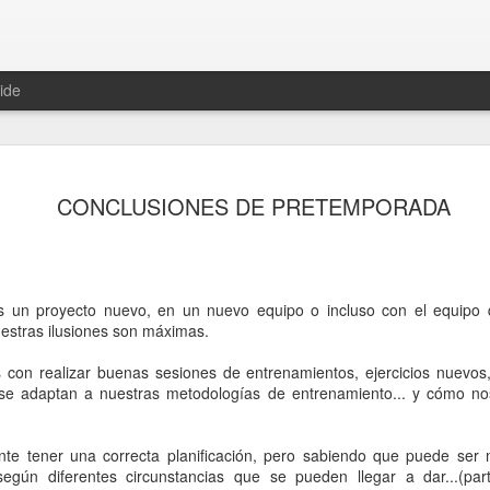
ide
ESPAÑA
JUL
CONCLUSIONES DE PRETEMPORADA
15
España
La IMPORTANCIA del EQUIP
INDIVIDUALIDADES
 proyecto nuevo, en un nuevo equipo o incluso con el equipo 
El NOSOTROS antes que e
estras ilusiones son máximas.
La importancia del CÓMO
con realizar buenas sesiones de entrenamientos, ejercicios nuevos,
se adaptan a nuestras metodologías de entrenamiento... y cómo n
La importancia de los 11 q
El CREER en una IDEA y mor
e tener una correcta planificación, pero sabiendo que puede ser m
egún diferentes circunstancias que se pueden llegar a dar...(par