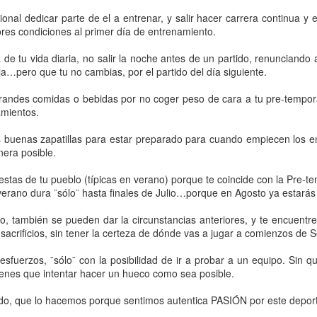
onal dedicar parte de el a entrenar, y salir hacer carrera continua y e
ores condiciones al primer día de entrenamiento.
 de tu vida diaria, no salir la noche antes de un partido, renunciand
a…pero que tu no cambias, por el partido del día siguiente.
andes comidas o bebidas por no coger peso de cara a tu pre-tempora
amientos.
buenas zapatillas para estar preparado para cuando empiecen los en
nera posible.
estas de tu pueblo (típicas en verano) porque te coincide con la Pre-t
erano dura ¨sólo¨ hasta finales de Julio…porque en Agosto ya estarás
LEO MESSI
DIRECCIÓN DE
JUL
JUL
o, también se pueden dar la circunstancias anteriores, y te encuentr
9
7
PARTIDO
Llevo años leyendo acerca
 sacrificios, sin tener la certeza de dónde vas a jugar a comienzos de 
del talento natural de Leo…
Luis de la Fuente
esfuerzos, ¨sólo¨ con la posibilidad de ir a probar a un equipo. Sin q
Y lo que más me llama la
e tienes que intentar hacer un hueco como sea posible.
Los entrenadores tenemos que
atención, es cuando se le
estar muy bien preparados a nivel
compara con otros jugadores…
cado, que lo hacemos porque sentimos autentica PASIÓN por este depor
táctico, físico, técnico y
con intención de menospreciarlo.
emocional para dirigir de la mejor