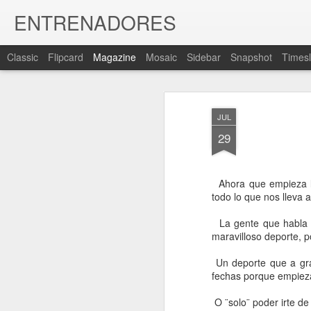
ENTRENADORES
Classic
Flipcard
Magazine
Mosaic
Sidebar
Snapshot
Timesl
JUL
29
Ahora que empieza la
todo lo que nos lleva
La gente que habla d
maravilloso deporte, p
Un deporte que a gra
fechas porque empieza
O ¨solo¨ poder irte d