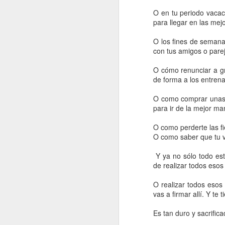
O en tu periodo vacaci
para llegar en las mej
O los fines de semana
con tus amigos o parej
O cómo renunciar a gr
de forma a los entren
O como comprar unas 
para ir de la mejor ma
O como perderte las fi
O como saber que tu v
LA ¨SUERTE¨ DE
JUL
Y ya no sólo todo est
13
ALGUNOS
de realizar todos esos
ENTRENADORES
O realizar todos esos 
Con el tema del seleccionador
vas a firmar allí. Y t
español, vuelve a suceder lo
mismo que en su día pasó con
Es tan duro y sacrifi
Del Bosque o Deschamps, incluso
con Scaloni.