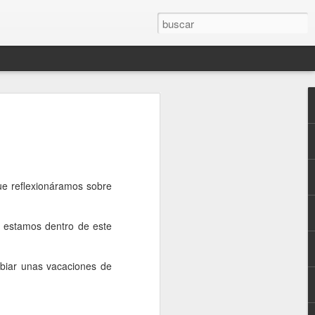
O por delante de las
e reflexionáramos sobre
l YO
e estamos dentro de este
ue inician y de los que ACABAN
biar unas vacaciones de
ir por ella.