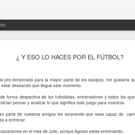
ide
ESPAÑA
JUL
¿ Y ESO LO HACES POR EL FÚTBOL?
15
España
La IMPORTANCIA del EQUIP
INDIVIDUALIDADES
 pre-temporada para la mayor parte de los equipos, me gustaría qu
 a estar deseando que llegue este momento.
El NOSOTROS antes que e
e forma despectiva de los futbolistas, entrenadores y todos los qu
La importancia del CÓMO
odrían pensar y analizar lo que significa este juego para nosotros.
La importancia de los 11 q
n parte de nuestros amigos les sorprende que seas capaz de cam
s a entrenar.
El CREER en una IDEA y mor
e vacaciones en el mes de Julio, porque Agosto estas entrenando.