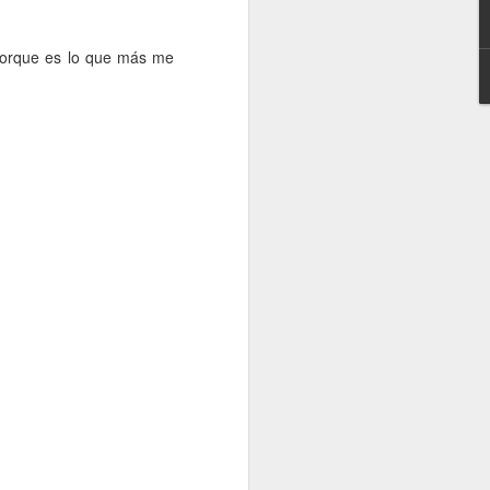
Está horas y horas en todas
partes “jugando” todavía el
 porque es lo que más me
encuentro.
En el coche, en el bus, en tu
casa, en el restaurante…
Visualizas una y otra vez esa
jugada, ese cambio que has
realizado, ese córner mal
defendido, esa acción de
contraataque que decidisteis
mal…
Ves una y otra vez el partido!!!
La gente que te conoce, sabe que
estás en tu mundo.