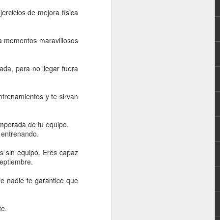
jercicios de mejora física
o a momentos maravillosos
da, para no llegar fuera
trenamientos y te sirvan
emporada de tu equipo.
 entrenando.
SER ENTRENADOR
MAR
es sin equipo. Eres capaz
24
Termina el partido.
Septiembre.
Haya ganado tu equipo o perdido,
ue nadie te garantice que
tu cabeza “sigue en el partido”.
No está ya en el banquillo, ni en el
te.
vestuario.