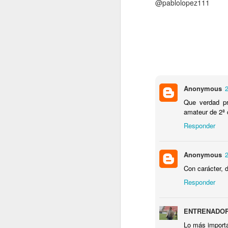
@pablolopez111
A
N
ad
Po
Anonymous
2
P
Que verdad pr
no
amateur de 2ª 
Y 
Responder
A
Si
Anonymous
2
H
C
re
Con carácter, d
Responder
Y 
Su
a
Si
i
ENTRENADO
ju
A
Lo más importan