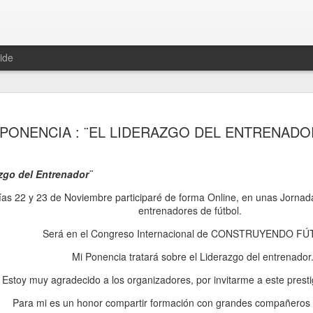
ide
ESPAÑA
JUL
PONENCIA : ¨EL LIDERAZGO DEL ENTRENADO
15
España
La IMPORTANCIA del EQUIP
azgo del Entrenador¨
INDIVIDUALIDADES
as 22 y 23 de Noviembre participaré de forma Online, en unas Jorna
El NOSOTROS antes que e
entrenadores de fútbol.
La importancia del CÓMO
Será en el Congreso Internacional de CONSTRUYENDO F
La importancia de los 11 q
Mi Ponencia tratará sobre el Liderazgo del entrenador
Estoy muy agradecido a los organizadores, por invitarme a este prest
El CREER en una IDEA y mor
Para mi es un honor compartir formación con grandes compañeros 