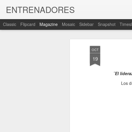
ENTRENADORES
Classic
Flipcard
Magazine
Mosaic
Sidebar
Snapshot
Timesl
OCT
19
¨El lider
Los dí