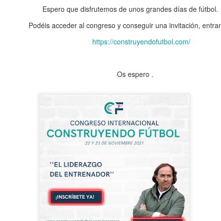
Espero que disfrutemos de unos grandes días de fútbo
éis acceder al congreso y conseguir una invitación, entran
https://construyendofutbol.com/
Os espero .
LEO MESSI
DIRECCIÓN DE
JUL
JUL
9
7
PARTIDO
Llevo años leyendo acerca
del talento natural de Leo…
Luis de la Fuente
Y lo que más me llama la
Los entrenadores tenemos que
atención, es cuando se le
estar muy bien preparados a nivel
compara con otros jugadores…
táctico, físico, técnico y
con intención de menospreciarlo.
emocional para dirigir de la mejor