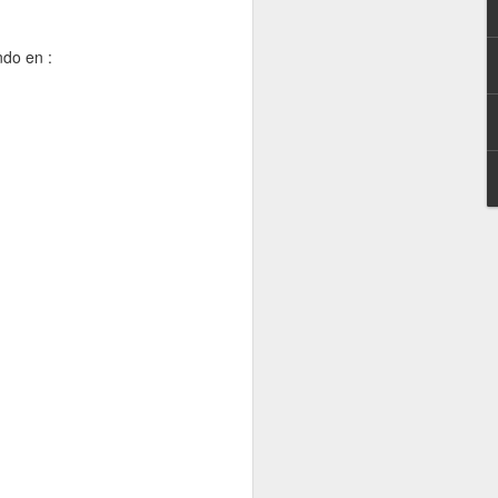
l.
do en :
SER ENTRENADOR
MAR
24
Termina el partido.
Haya ganado tu equipo o perdido,
tu cabeza “sigue en el partido”.
No está ya en el banquillo, ni en el
vestuario.